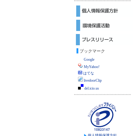
ブックマーク
Google
MyYahoo!
はてな
livedoorClip
del.icio.us
個人情報保護方針