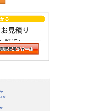
か
すが
か