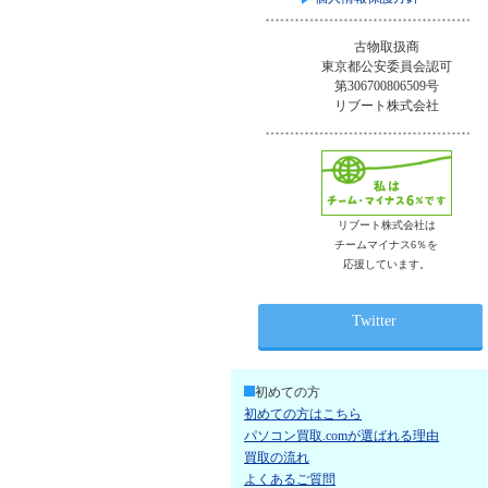
古物取扱商
東京都公安委員会認可
第306700806509号
リブート株式会社
リブート株式会社は
チームマイナス6％を
応援しています。
Twitter
初めての方
初めての方はこちら
パソコン買取.comが選ばれる理由
買取の流れ
よくあるご質問