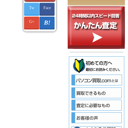
Tw
Face
G+