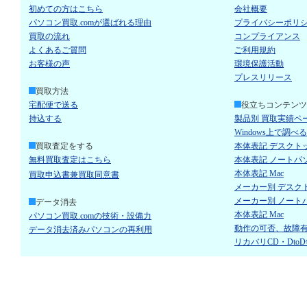
初めての方はこちら
会社概要
パソコン買取.comが選ばれる理由
プライバシーポリ
買取の流れ
コンプライアンス
よくあるご質問
ご利用規約
お客様の声
環境保護活動
プレスリリース
買取方法
宅配便で送る
役立ちコンテンツ
持込する
製品別 買取実績ペ
Windows上で調べ
買取査定をする
本体表記 デスクト
無料買取査定はこちら
本体表記 ノートパ
本体表記 Mac
買取申込書兼買取同意書
メーカー別 デスク
メーカー別 ノート
データ消去
本体表記 Mac
パソコン買取.comの技術・設備力
動作の可否、故障
データ消去済みパソコンの再利用
リカバリCD・Dto