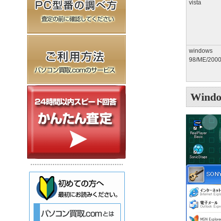
vista
windows
98/ME/200
Windo