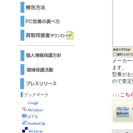
メーカー
ます。
型番がお
ので査定
↓↓↓こ
ブックマーク
Google
MyYahoo!
はてな
livedoorClip
del.icio.us