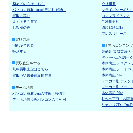
初めての方はこちら
会社概要
パソコン買取.comが選ばれる理由
プライバシーポリ
買取の流れ
コンプライアンス
よくあるご質問
ご利用規約
お客様の声
環境保護活動
プレスリリース
買取方法
宅配便で送る
役立ちコンテンツ
持込する
製品別 買取実績ペ
Windows上で調べ
買取査定をする
本体表記 デスクト
無料買取査定はこちら
本体表記 ノートパ
本体表記 Mac
買取申込書兼買取同意書
メーカー別 デスク
メーカー別 ノート
データ消去
本体表記 Mac
パソコン買取.comの技術・設備力
動作の可否、故障
データ消去済みパソコンの再利用
リカバリCD・Dto