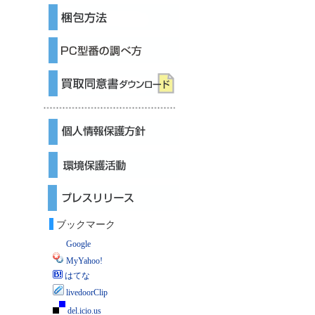
ブックマーク
Google
MyYahoo!
はてな
livedoorClip
del.icio.us