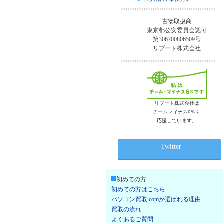
古物取扱商
東京都公安委員会認可
第306700806509号
リブート株式会社
リブート株式会社は
チームマイナス6％を
応援しています。
Twitter
初めての方
初めての方はこちら
パソコン買取.comが選ばれる理由
買取の流れ
よくあるご質問