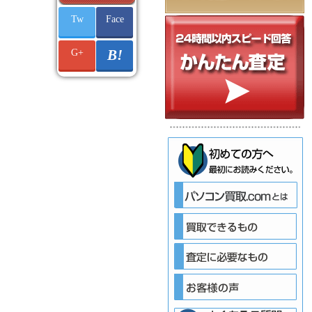
Tw
Face
G+