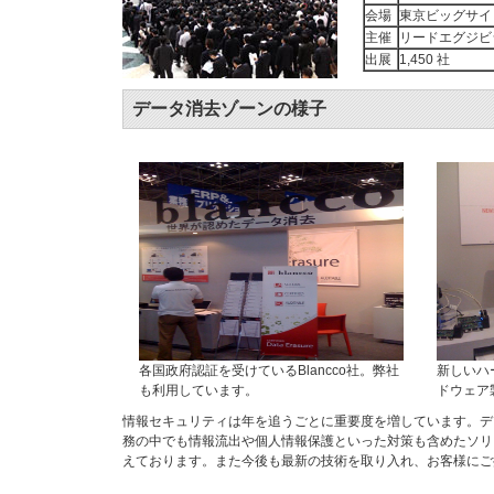
会場
東京ビッグサイ
主催
リードエグジビ
出展
1,450 社
データ消去ゾーンの様子
各国政府認証を受けているBlancco社。弊社
新しいハ
も利用しています。
ドウェア
情報セキュリティは年を追うごとに重要度を増しています。デ
務の中でも情報流出や個人情報保護といった対策も含めたソリ
えております。また今後も最新の技術を取り入れ、お客様にご