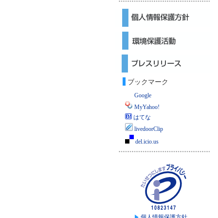
ブックマーク
Google
MyYahoo!
はてな
livedoorClip
del.icio.us
個人情報保護方針