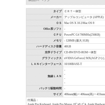
タイプ
ＣＲＴ一体型
メーカー
アップルコンピュータ (APPLE)
ＯＳ
Mac OS X 10.2/Mac OS 9
Office系ソフト
-
ＣＰＵ
PowerPC G4 700MHz(256KB)
メモリ
- 128MB (最大:1GB)
ハードディスク容量
40GB
光学ドライブ
CD-RW/DVD-ROM一体型
グラフィックス
nVIDIA GeForce2 MX(AGP 2×)
ＬＡＮインターフェース
10/100BASE-T
-
-
無線ＬＡＮ
-
-
バッテリ駆動時間
-
サイズ
406mm(幅) × 406mm(高) × 433m
付属品：
Apple Pro Keyboard､Apple Pro Mouse､ﾓﾃﾞﾑｹｰﾌﾞﾙ､Apple Har