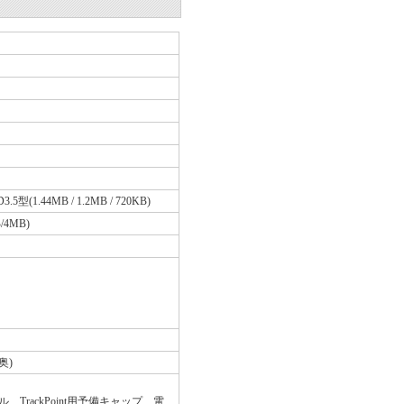
型(1.44MB / 1.2MB / 720KB)
B/4MB)
(奥)
rackPoint用予備キャップ、電