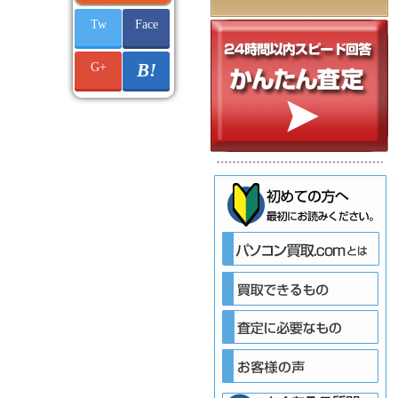
Tw
Face
G+