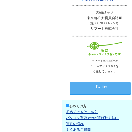
古物取扱商
東京都公安委員会認可
第306700806509号
リブート株式会社
リブート株式会社は
チームマイナス6％を
応援しています。
Twitter
初めての方
初めての方はこちら
パソコン買取.comが選ばれる理由
買取の流れ
よくあるご質問