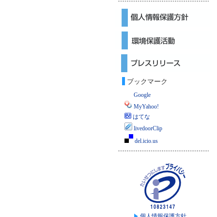
ブックマーク
Google
MyYahoo!
はてな
livedoorClip
del.icio.us
個人情報保護方針