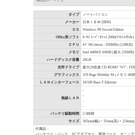
タイプ
ノートパソコン
メーカー
日本ＩＢＭ (IBM)
ＯＳ
Windows 98 Second Edition
Office系ソフト
ﾛｰﾀｽ ｽｰﾊﾟｰｵﾌｨｽ 2000(ﾗｲｾﾝｽのみ)
ＣＰＵ
ﾓﾊﾞｲﾙCeleron - 650MHz (128KB)
メモリ
Intel 440MX 64MB (最大:256MB)
ハードディスク容量
20GB
光学ドライブ
最大24倍速 CD-ROMﾄﾞﾗｲﾌﾞ､FDD3.5
グラフィックス
ATI Rage Mobility M (メモリ:4M
ＬＡＮインターフェース
10/100 Base-T Ethernet
-
-
無線ＬＡＮ
-
-
バッテリ駆動時間
2.5時間
サイズ
305mm(幅) × 35mm(高) × 254mm
付属品：
バッテリー・パック、ACアダプター、電源コード、マニュアル、T