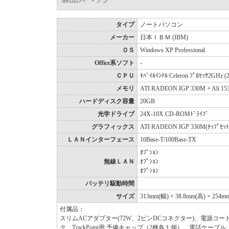
タイプ
ノートパソコン
メーカー
日本ＩＢＭ (IBM)
ＯＳ
Windows XP Professional
Office系ソフト
-
ＣＰＵ
ﾓﾊﾞｲﾙｲﾝﾃﾙ Celeron ﾌﾟﾛｾｯｻ2GHz
メモリ
ATI RADEON IGP 330M + Ali 1
ハードディスク容量
20GB
光学ドライブ
24X-10X CD-ROMﾄﾞﾗｲﾌﾞ
グラフィックス
ATI RADEON IGP 330M(ﾁｯﾌﾟｾ
ＬＡＮインターフェース
10Base-T/100Base-TX
ｵﾌﾟｼｮﾝ
無線ＬＡＮ
ｵﾌﾟｼｮﾝ
ｵﾌﾟｼｮﾝ
バッテリ駆動時間
サイズ
313mm(幅) × 38.8mm(高) × 254m
付属品：
スリムACアダプター(72W、2ピンDCコネクター)、電源コード
ク、TrackPoint用 予備キャップ（2種各１個）、電話ケーブル、