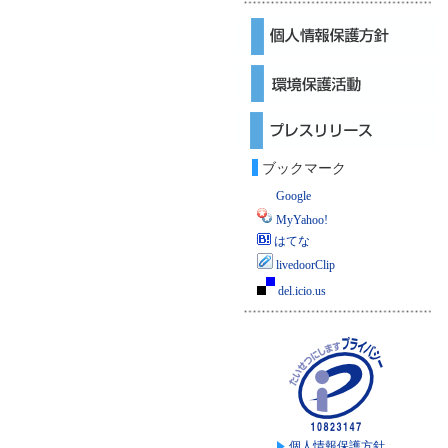
ブックマーク
Google
MyYahoo!
はてな
livedoorClip
del.icio.us
個人情報保護方針