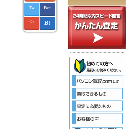
Tw
Face
G+