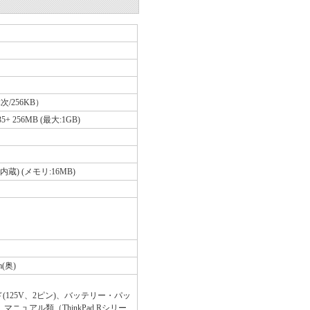
 (2次/256KB）
535+ 256MB (最大:1GB)
ｯﾄ内蔵) (メモリ:16MB)
m(奥)
(125V、2ピン)、バッテリー・パッ
マニュアル類（ThinkPad Rシリー