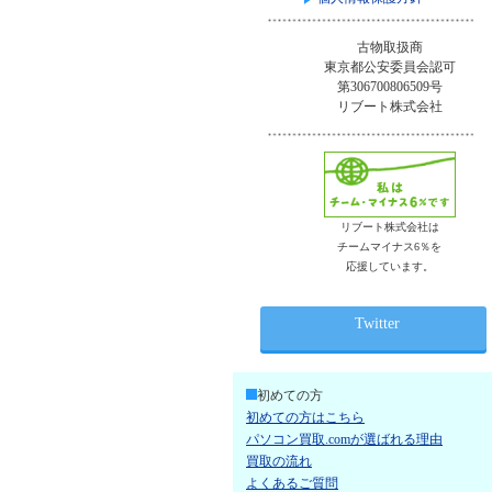
古物取扱商
東京都公安委員会認可
第306700806509号
リブート株式会社
リブート株式会社は
チームマイナス6％を
応援しています。
Twitter
初めての方
初めての方はこちら
パソコン買取.comが選ばれる理由
買取の流れ
よくあるご質問