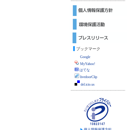
ブックマーク
Google
MyYahoo!
はてな
livedoorClip
del.icio.us
個人情報保護方針