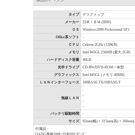
タイプ
デスクトップ
メーカー
日本ＩＢＭ (IBM)
ＯＳ
Windows2000 Professional SP3
Office系ソフト
-
ＣＰＵ
Celeron 2GHz (128KB)
メモリ
Intel 845GL 256MB (最大:2GB)
ハードディスク容量
40GB
光学ドライブ
CD-RW/DVD-ROM一体型
グラフィックス
Intel 845GL (メモリ:48MB)
ＬＡＮインターフェース
100BASE-TX/10BASE-T
-
-
無線ＬＡＮ
-
-
バッテリ駆動時間
-
サイズ
92mm(幅) × 315mm(高) × 260mm
付属品：
OADG準拠109ｷｰ日本語ｷｰﾎﾞｰﾄﾞ