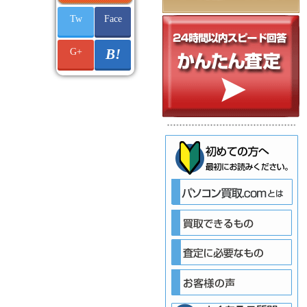
Tw
Face
G+