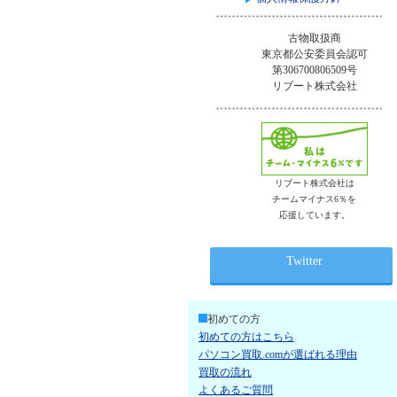
古物取扱商
東京都公安委員会認可
第306700806509号
リブート株式会社
リブート株式会社は
チームマイナス6％を
応援しています。
Twitter
初めての方
初めての方はこちら
パソコン買取.comが選ばれる理由
買取の流れ
よくあるご質問