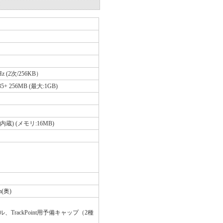
0GHz (2次/256KB）
535+ 256MB (最大:1GB)
ｯﾄ内蔵) (メモリ:16MB)
m(奥)
rackPoint用予備キャップ（2種