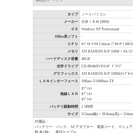
タイプ
ノートパソコン
メーカー
日本ＩＢＭ (IBM)
ＯＳ
Windows XP Professional
Office系ソフト
-
ＣＰＵ
ﾓﾊﾞｲﾙ ｲﾝﾃﾙ Celeron ﾌﾟﾛｾｯｻ 1.8
メモリ
ATI RADEON IGP 330M + Ali 1
ハードディスク容量
40GB
光学ドライブ
CD-RW&DVDｺﾝﾎﾞ ﾄﾞﾗｲﾌﾞ
グラフィックス
ATI RADEON IGP 330M(ﾁｯﾌﾟｾ
ＬＡＮインターフェース
10Base-T/100Base-TX
ｵﾌﾟｼｮﾝ
無線ＬＡＮ
ｵﾌﾟｼｮﾝ
ｵﾌﾟｼｮﾝ
バッテリ駆動時間
2.1時間
サイズ
313mm(幅) × 38.8mm(高) × 254m
付属品：
バッテリー・パック、ACアダプター、電源コード、マニュアル、T
類 各1個）、電話ケーブル