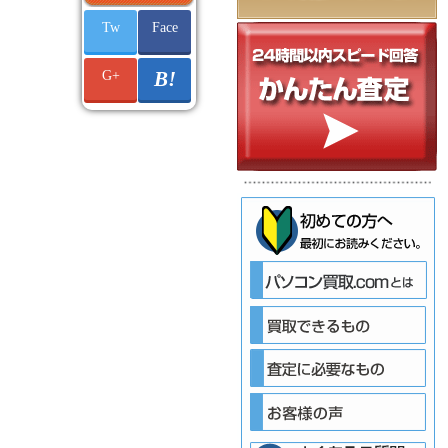
Tw
Face
G+