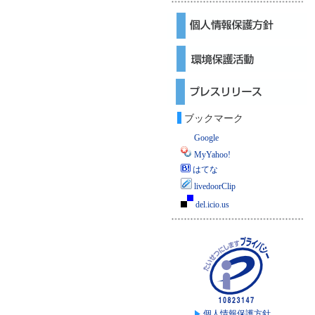
ブックマーク
Google
MyYahoo!
はてな
livedoorClip
del.icio.us
個人情報保護方針