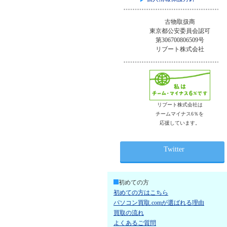
古物取扱商
東京都公安委員会認可
第306700806509号
リブート株式会社
リブート株式会社は
チームマイナス6％を
応援しています。
Twitter
初めての方
初めての方はこちら
パソコン買取.comが選ばれる理由
買取の流れ
よくあるご質問